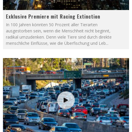
Exklusive Premiere mit Racing Extinction
In 100 Jahren könnten 50 Prozent aller Tierarten
ausgestorben sein, wenn die Menschheit nicht beginnt,
radikal umzudenken. Denn viele Tiere sind durch direkte
menschliche Einflüsse, wie die Überfischung und Leb
...