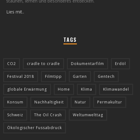
staunen, lernen und besonderes entdecken.
Lies mit..
TAGS
CO2
cradle to cradle
Dokumentarfilm
Erdöl
Festival 2018
Filmtipp
Garten
Gentech
globale Erwärmung
Home
Klima
Klimawandel
Konsum
Nachhaltigkeit
Natur
Permakultur
Schweiz
The Oil Crash
Weltumwelttag
Ökologischer Fussabdruck