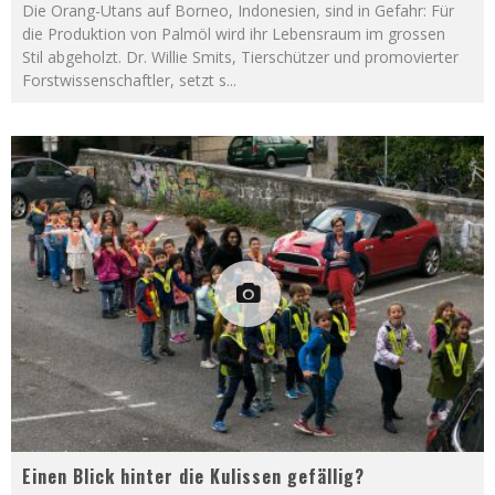
Die Orang-Utans auf Borneo, Indonesien, sind in Gefahr: Für
die Produktion von Palmöl wird ihr Lebensraum im grossen
Stil abgeholzt. Dr. Willie Smits, Tierschützer und promovierter
Forstwissenschaftler, setzt s
...
Einen Blick hinter die Kulissen gefällig?