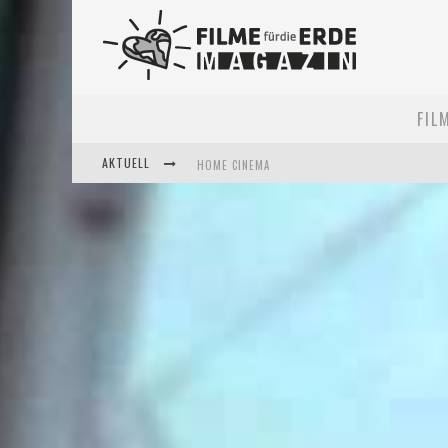
FIL
AKTUELL
5 FRAGEN, 3 FESTIVALPARTNER*INNEN
FILME FÜR DIE ERDE POP-UP KINO AM 28. MAI 2
HOME CINEMA