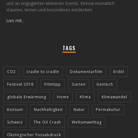
und an engagierten kleineren Events. Einmal monatlich
staunen, lernen und besonderes entdecken.
Lies mit..
TAGS
CO2
cradle to cradle
Dokumentarfilm
Erdöl
Festival 2018
Filmtipp
Garten
Gentech
globale Erwärmung
Home
Klima
Klimawandel
Konsum
Nachhaltigkeit
Natur
Permakultur
Schweiz
The Oil Crash
Weltumwelttag
Ökologischer Fussabdruck