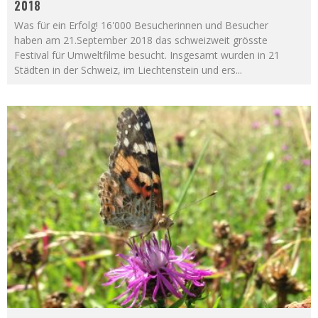
2018
Was für ein Erfolg! 16'000 Besucherinnen und Besucher
haben am 21.September 2018 das schweizweit grösste
Festival für Umweltfilme besucht. Insgesamt wurden in 21
Städten in der Schweiz, im Liechtenstein und ers
...