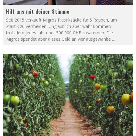
Hilf uns mit deiner Stimme
Seit 2015 verkauft Migros Plastiksäcke für 5 Rappen, um
Plastik zu vermeiden. Unglaublich aber wahr kommen
trotzdem jedes Jahr über 500'000 CHF zusammen. Die
Migros spendet aber dieses Geld an vier ausgewählte
...