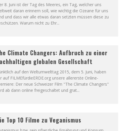
r 8. Juni ist der Tag des Meeres, ein Tag, welcher uns
ltweit daran erinnern soll, wie wichtig die Ozeane für uns
nd und dass wir alle etwas daran setzten müssen diese zu
eschützen. Warum nicht zu Ehr
...
he Climate Changers: Aufbruch zu einer
achhaltigen globalen Gesellschaft
nktlich auf den Weltumwelttag 2015, dem 5. Juni, haben
r auf FILMEfürdieERDE.org unsere allererste Online-
remiere: Der neue Schweizer Film "The Climate Changers"
rd ab dann online freigeschaltet und grat
...
ie Top 10 Filme zu Veganismus
eganismus bzw. rein pflanzliche Ernährung und Konsum