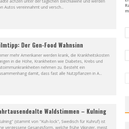
ädte ächzen unter der täglichen Blechlawine und werden
R
on Autos vereinnahmt und versch
...
m
ilmtipp: Der Gen-Food Wahnsinn
mmer mehr Amerikaner werden krank, die Krankheitskosten
eigen in die Höhe, Krankheiten wie Diabetes, Krebs und
utoimmunkrankheiten nehmen zu. Besteht ein
usammenhang damit, dass fast alle Nutzpflanzen in A
...
ahrtausendealte Waldstimmen – Kulning
ulning" (stammt von "Kuh-lock", Swedisch für Kuhruf) ist
ine vergessene Gesangsform, welche frühe Vikinger, meist