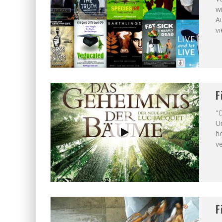
w
A
vi
F
"
U
h
v
F