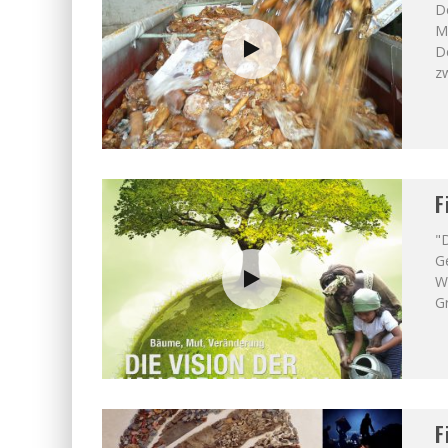
De
Mi
D
z
F
"D
Ge
W
G
F