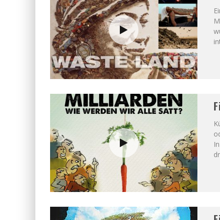
Ei
M
w
i
F
Kü
od
In
dr
F