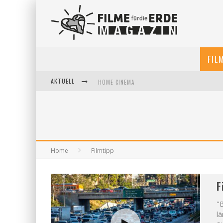
FIL
AKTUELL
HOME CINEMA
5 FRAGEN, 3 FESTIVALPARTNER*INNEN
FILME FÜR DIE ERDE POP-UP KINO AM 28. MAI 2
Home
Filmtipp
F
"B
lä