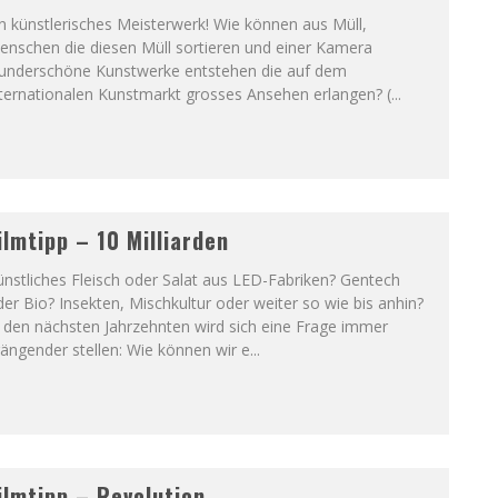
n künstlerisches Meisterwerk! Wie können aus Müll,
enschen die diesen Müll sortieren und einer Kamera
underschöne Kunstwerke entstehen die auf dem
nternationalen Kunstmarkt grosses Ansehen erlangen? (
...
ilmtipp – 10 Milliarden
nstliches Fleisch oder Salat aus LED-Fabriken? Gentech
er Bio? Insekten, Mischkultur oder weiter so wie bis anhin?
 den nächsten Jahrzehnten wird sich eine Frage immer
ängender stellen: Wie können wir e
...
ilmtipp – Revolution