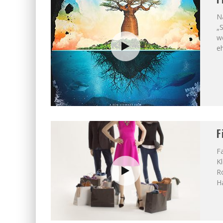
N
„S
w
eh
F
Fa
Kl
Ro
Ha