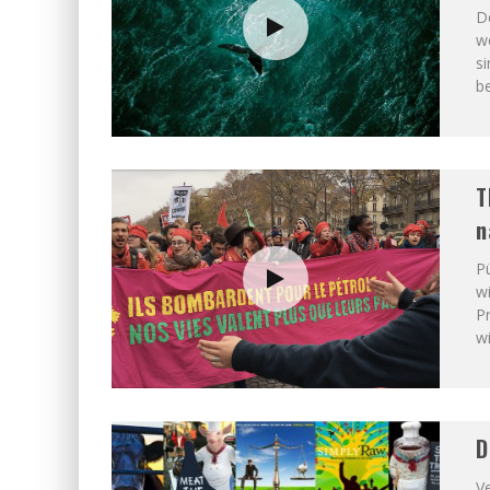
De
we
si
b
T
n
Pü
wi
P
wi
D
V