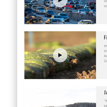
St
v
F
I
st
A
Z
J
"K
e