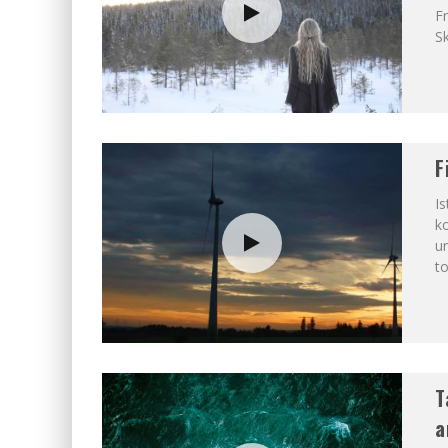
F
Sk
F
Is
k
u
t
T
a