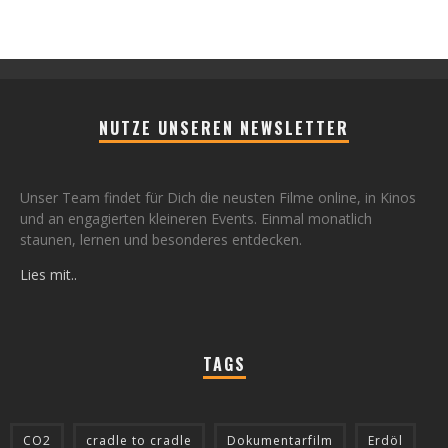
NUTZE UNSEREN NEWSLETTER
Unser Team findet für Dich die neusten Filme online, in Kinos
und an engagierten kleineren Events. Einmal monatlich
staunen, lernen und besonderes entdecken.
Lies mit..
TAGS
CO2
cradle to cradle
Dokumentarfilm
Erdöl