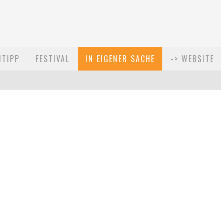
MTIPP
FESTIVAL
IN EIGENER SACHE
-> WEBSITE
021