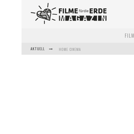
FIL
AKTUELL
HOME CINEMA
5 FRAGEN, 3 FESTIVALPARTNER*INNEN
FILME FÜR DIE ERDE POP-UP KINO AM 28. MAI 2