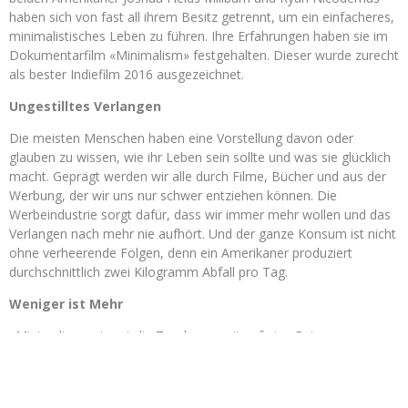
haben sich von fast all ihrem Besitz getrennt, um ein einfacheres,
minimalistisches Leben zu führen. Ihre Erfahrungen haben sie im
Dokumentarfilm «Minimalism» festgehalten. Dieser wurde zurecht
als bester Indiefilm 2016 ausgezeichnet.
Ungestilltes Verlangen
Die meisten Menschen haben eine Vorstellung davon oder
glauben zu wissen, wie ihr Leben sein sollte und was sie glücklich
macht. Geprägt werden wir alle durch Filme, Bücher und aus der
Werbung, der wir uns nur schwer entziehen können. Die
Werbeindustrie sorgt dafür, dass wir immer mehr wollen und das
Verlangen nach mehr nie aufhört. Und der ganze Konsum ist nicht
ohne verheerende Folgen, denn ein Amerikaner produziert
durchschnittlich zwei Kilogramm Abfall pro Tag.
Weniger ist Mehr
«Minimalism» nimmt die Zuschauer mit auf eine Reise zu
Menschen, welche mit wenig Besitz und wenig Platz auskommen.
Der Film inspiriert, sich von Dingen zu trennen, die man nicht
braucht und herauszufinden, was das Leben wirklich bereichert.