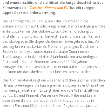
und wunderschön, und sie hütet die lange Geschichte des
Klimawandels. “
Zwischen Himmel und Eis
“
ist ein ruhiger
Appell über die Erderwärmung.
Der Film folgt Claude Lorius, über das Polarmeer in die
Schneelandschaft auf Entdeckungsreisen. Der Glaziologe greift bis
in die Eiszeiten ins Unsichtbare zurück. Seine Forschung von
Kristallen und Luftbläschen beweist fesselnd, dass der Mensch
das ökologische Gleichgewicht durcheinandergebracht hat. Vor
sechzig Jahren hat Lorius als Pionier angefangen. Durch seine
Eisbohrkernanalyse wurde dann die starke Zunahme an
Treibhausgasen in den letzten 2 Jahrhunderten unwiderlegbar
festgestellt. Mit den Erkenntnissen von 400,000 Jahren
Klimageschichte im Gepäck, wartet er nun auf eine angemessene
Reaktion um das Überleben des Planeten sicherzustellen.
Das Archivmaterial zeigt die wissenschaftlichen und menschlichen
Herausforderungen, die kaum greifbar sind, aus einer Umwelt die
nur wenige je betreten. Es zeigt aber auch die Willenskraft von
Lorius. Eis und Himmel, Wasser und Felsen, Kälte und Leere
bezeichnen die atemberaubende Antarktis, zu der Lorius in
diesem Film, nun 80 Jahre alt, mit dem Regisseur Luc Jacquet