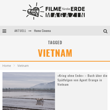
AKTUELL
Home Cinema
5 Fragen, 3 Festivalpartner*innen
TAGGED
VIETNAM
Filme für die Erde Pop-up Kino am 28. Mai 2021
Home
Vietnam
«Krieg ohne Ende» – Buch über die
Spätfolgen von Agent Orange in
Vietnam