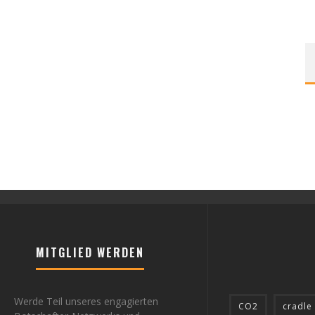
MITGLIED WERDEN
Werde Teil unseres engagierten
CO2
cradle