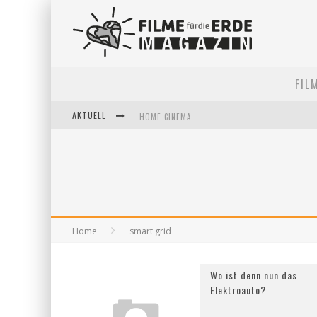
FIL
AKTUELL
HOME CINEMA
5 FRAGEN, 3 FESTIVALPARTNER*INNEN
FILME FÜR DIE ERDE POP-UP KINO AM 28. MAI 2
Home
smart grid
Wo ist denn nun das
Elektroauto?