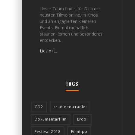
Unser Team findet für Dich die
neusten Filme online, in Kinos
und an engagierten kleineren
Events. Einmal monatlich
staunen, lernen und besonderes
entdecken.
Lies mit..
TAGS
CO2
cradle to cradle
Dokumentarfilm
Erdöl
Festival 2018
Filmtipp