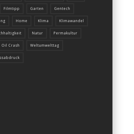
Filmtipp
Garten
Gentech
ung
Home
Klima
Klimawandel
hhaltigkeit
Natur
Permakultur
 Oil Crash
Weltumwelttag
ussabdruck