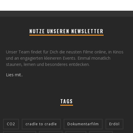
NUTZE UNSEREN NEWSLETTER
Unser Team findet für Dich die neusten Filme online, in Kinos
und an engagierten kleineren Events. Einmal monatlich
staunen, lernen und besonderes entdecken.
Lies mit..
TAGS
CO2
cradle to cradle
Dokumentarfilm
Erdöl