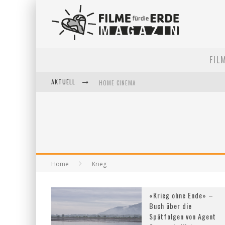
FIL
AKTUELL
HOME CINEMA
5 FRAGEN, 3 FESTIVALPARTNER*INNEN
FILME FÜR DIE ERDE POP-UP KINO AM 28. MAI 2
Home
Krieg
«Krieg ohne Ende» –
Buch über die
Spätfolgen von Agent