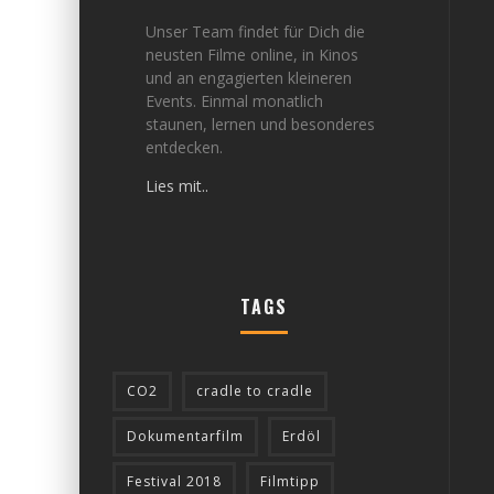
Unser Team findet für Dich die
neusten Filme online, in Kinos
und an engagierten kleineren
Events. Einmal monatlich
staunen, lernen und besonderes
entdecken.
Lies mit..
TAGS
CO2
cradle to cradle
Dokumentarfilm
Erdöl
Festival 2018
Filmtipp