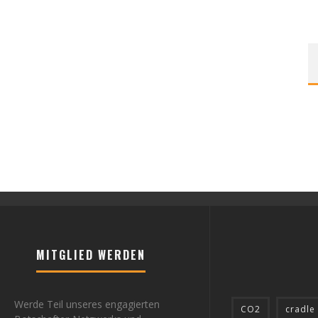
MITGLIED WERDEN
Werde Teil unseres engagierten
CO2
cradle