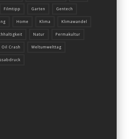
Filmtipp
Garten
Gentech
ung
Home
Klima
Klimawandel
hhaltigkeit
Natur
Permakultur
 Oil Crash
Weltumwelttag
ussabdruck