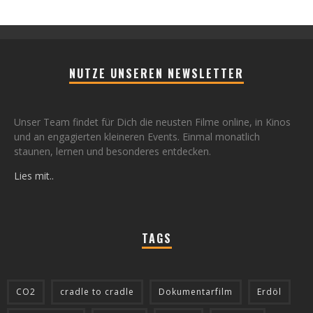
NUTZE UNSEREN NEWSLETTER
Unser Team findet für Dich die neusten Filme online, in Kinos
und an engagierten kleineren Events. Einmal monatlich
staunen, lernen und besonderes entdecken.
Lies mit..
TAGS
CO2
cradle to cradle
Dokumentarfilm
Erdöl