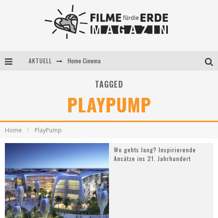
AKTUELL
Home Cinema
5 Fragen, 3 Festivalpartner*innen
TAGGED
PLAYPUMP
Filme für die Erde Pop-up Kino am 28. Mai 2021
Home
PlayPump
Wo gehts lang? Inspirierende
Ansätze ins 21. Jahrhundert